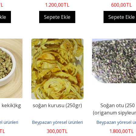
TL
1.200
,00
TL
600
,00
TL
kle
Sepete Ekle
Sepete Ekle
e kekik)kg
soğan kurusu (250gr)
Soğan otu (250 
(origanum sipyleum
mercanköşkü
l ürünleri
Beypazarı yöresel ürünleri
Beypazarı yöresel ür
TL
300
,00
TL
1.800
,00
TL