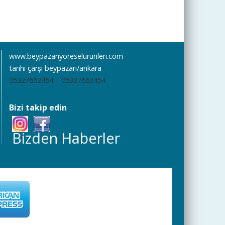
www.beypazariyoreselurunleri.com
tarihi çarşı beypazarı/ankara
05327662454
05327662454
Bizi takip edin
Bizden Haberler