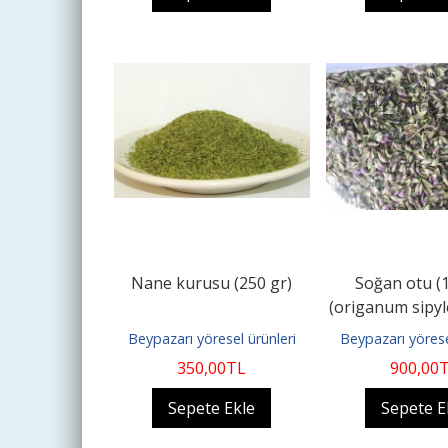
Nane kurusu (250 gr)
Soğan otu (1
(origanum sipyl
mercankö
Beypazarı yöresel ürünleri
Beypazarı yörese
350
,00
TL
900
,00
Sepete Ekle
Sepete E