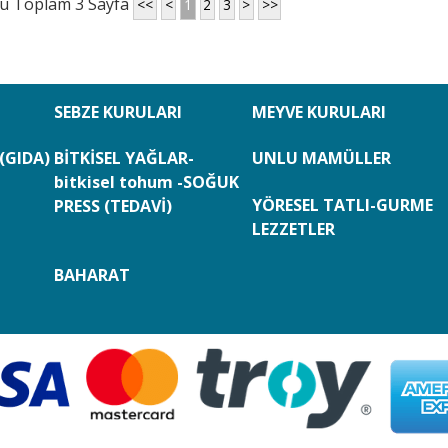
du Toplam 3 Sayfa
<<
<
1
2
3
>
>>
SEBZE KURULARI
MEYVE KURULARI
(GIDA)
BİTKİSEL YAĞLAR-
UNLU MAMÜLLER
bitkisel tohum -SOĞUK
YÖRESEL TATLI-GURME
PRESS (TEDAVİ)
LEZZETLER
BAHARAT