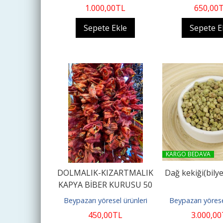
1.000
,00
TL
650
,00
Sepete Ekle
Sepete E
KARGO BEDAVA
DOLMALIK-KIZARTMALIK
Dağ kekiği(bily
KAPYA BİBER KURUSU 50
ADET
Beypazarı yöresel ürünleri
Beypazarı yörese
450
,00
TL
3.000
,00