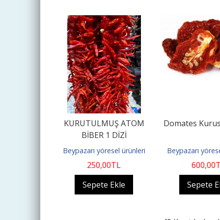
KURUTULMUŞ ATOM
Domates Kurus
BİBER 1 DİZİ
Beypazarı yöresel ürünleri
Beypazarı yörese
250
,00
TL
600
,00
Sepete Ekle
Sepete E