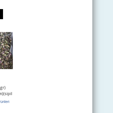
gr)
)(sipil
)
ünleri