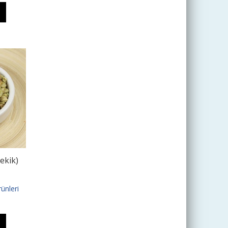
kekik)
ünleri