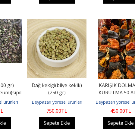
00 gr)
Dağ kekiği(bilye kekik)
KARIŞIK DOLMA
eum)(sipil
(250 gr)
KURUTMA 50 A
şkü)
l ürünleri
Beypazarı yöresel ürünleri
Beypazarı yöresel ür
TL
750
,00
TL
450
,00
TL
kle
Sepete Ekle
Sepete Ekle