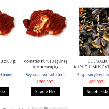
u (500 g)
domates kurusu (güneş
DOLMALIK
kurutması) kg
KURUTULMUŞ PAT
50 ADET
l ürünleri
Beypazarı yöresel ürünleri
Beypazarı yöresel ür
TL
1.200
,00
TL
450
,00
TL
kle
Sepete Ekle
Sepete Ekle