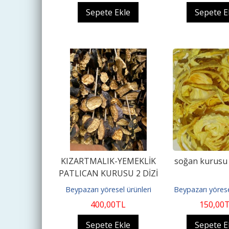
Sepete Ekle
Sepete E
KIZARTMALIK-YEMEKLİK
soğan kurusu 
PATLICAN KURUSU 2 DİZİ
Beypazarı yöresel ürünleri
Beypazarı yörese
400
,00
TL
150
,00
Sepete Ekle
Sepete E