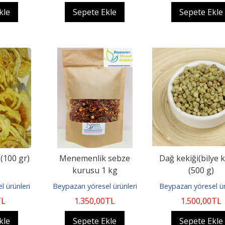
kle
Sepete Ekle
Sepete Ekle
(100 gr)
Menemenlik sebze
Dağ kekiği(bilye 
kurusu 1 kg
(500 g)
l ürünleri
Beypazarı yöresel ürünleri
Beypazarı yöresel ür
TL
1.350
,00
TL
1.500
,00
TL
kle
Sepete Ekle
Sepete Ekle