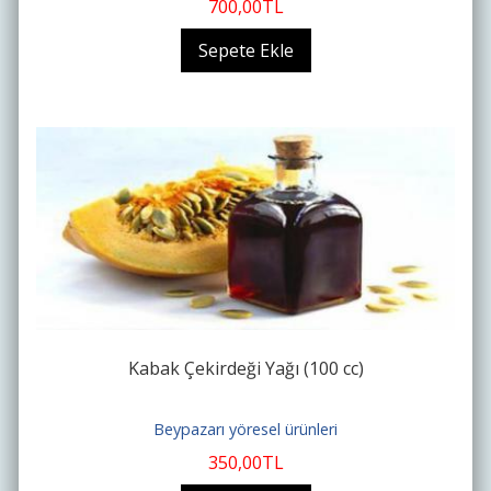
700
,00
TL
Sepete Ekle
Kabak Çekirdeği Yağı (100 cc)
Beypazarı yöresel ürünleri
350
,00
TL