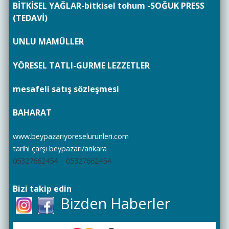
BİTKİSEL YAĞLAR-bitkisel tohum -SOĞUK PRESS
(TEDAVİ)
UNLU MAMÜLLER
YÖRESEL TATLI-GURME LEZZETLER
mesafeli satış sözleşmesi
BAHARAT
www.beypazariyoreselurunleri.com
tarihi çarşı beypazarı/ankara
05327662454
05327662454
Bizi takip edin
Bizden Haberler