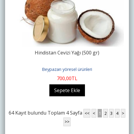
Hindistan Cevizi Yağı (500 gr)
Beypazarı yöresel ürünleri
700
,00
TL
Sepete Ekle
64 Kayıt bulundu Toplam 4 Sayfa
<<
<
1
2
3
4
>
>>