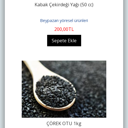
Kabak Çekirdeği Yağı (50 cc)
Beypazarı yöresel ürünleri
200
,00
TL
Sepete Ekle
ÇÖREK OTU 1kg