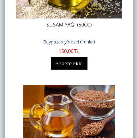
SUSAM YAĞI (50CC)
Beypazarı yöresel ürünleri
150
,00
TL
Sepete Ekle